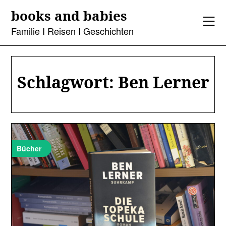
Skip
books and babies
to
content
Familie I Reisen I Geschichten
Schlagwort:
Ben Lerner
Bücher