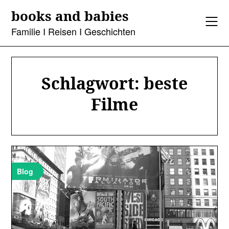
Skip
books and babies
to
content
Familie I Reisen I Geschichten
Schlagwort:
beste
Filme
Blog