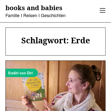
Skip
books and babies
to
content
Familie I Reisen I Geschichten
Schlagwort:
Erde
Erzähl von Dir!