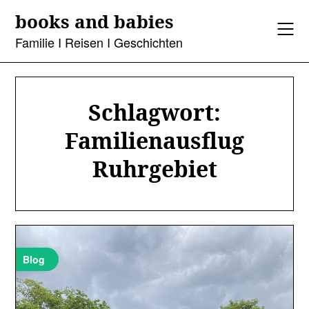
Skip
books and babies
to
content
Familie I Reisen I Geschichten
Schlagwort:
Familienausflug
Ruhrgebiet
Blog