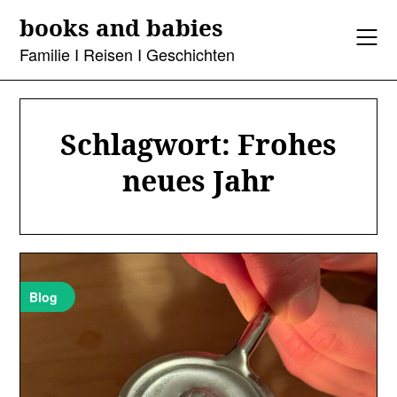
Skip
books and babies
to
content
Familie I Reisen I Geschichten
Schlagwort:
Frohes
neues Jahr
Blog