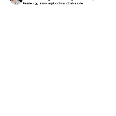
#serien
✉️ simone@booksandbabies.de