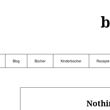
Skip
to
content
b
Blog
Bücher
Kinderbücher
Rezepte
Nothi