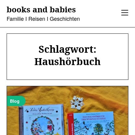
Skip
books and babies
to
content
Familie I Reisen I Geschichten
Schlagwort:
Haushörbuch
Blog