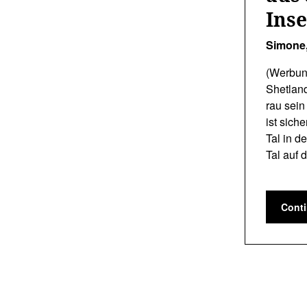
Ins
Simone
(Werbun
Shetland
rau sein
ist sich
Tal in d
Tal auf
Cont