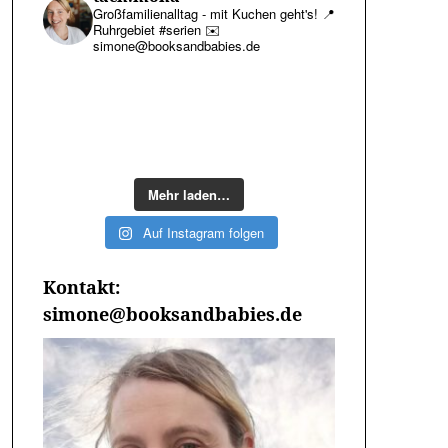
Großfamilienalltag - mit Kuchen geht's!
📍
Ruhrgebiet #serien
✉️
simone@booksandbabies.de
Mehr laden…
Auf Instagram folgen
Kontakt:
simone@booksandbabies.de