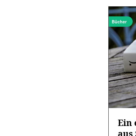
Bücher
Ein
aus 