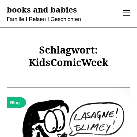
Skip
books and babies
to
content
Familie I Reisen I Geschichten
Schlagwort:
KidsComicWeek
Blog