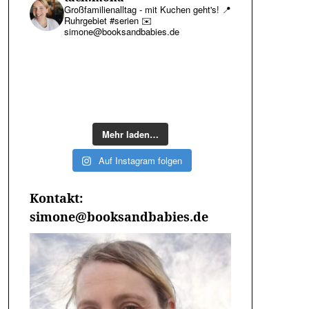
Großfamilienalltag - mit Kuchen geht's!
📍
Ruhrgebiet #serien
✉️
simone@booksandbabies.de
Mehr laden…
Auf Instagram folgen
Kontakt:
simone@booksandbabies.de