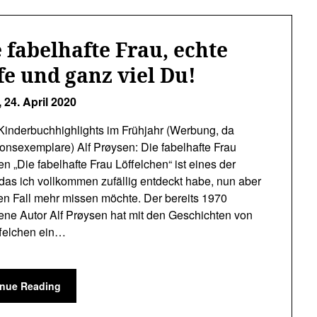
 fabelhafte Frau, echte
e und ganz viel Du!
,
24. April 2020
Kinderbuchhighlights im Frühjahr (Werbung, da
nsexemplare) Alf Prøysen: Die fabelhafte Frau
en „Die fabelhafte Frau Löffelchen“ ist eines der
das ich vollkommen zufällig entdeckt habe, nun aber
en Fall mehr missen möchte. Der bereits 1970
ene Autor Alf Prøysen hat mit den Geschichten von
ffelchen ein…
inue Reading