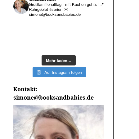
Großfamilienalltag - mit Kuchen geht's!
📍
Ruhrgebiet #serien
✉️
simone@booksandbabies.de
Mehr laden…
Auf Instagram folgen
Kontakt:
simone@booksandbabies.de