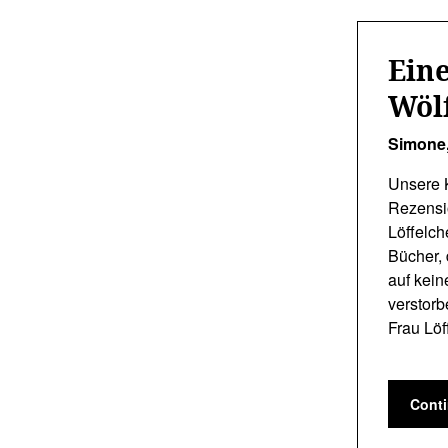
Eine
Wölf
Simone
Unsere 
Rezensio
Löffelch
Bücher, 
auf kein
verstorb
Frau Lö
Cont