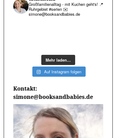
Großfamilienalltag - mit Kuchen geht's!
📍
Ruhrgebiet #serien
✉️
simone@booksandbabies.de
Mehr laden…
Auf Instagram folgen
Kontakt:
simone@booksandbabies.de