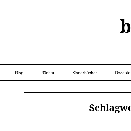
Skip
to
content
b
Blog
Bücher
Kinderbücher
Rezepte
Schlagw