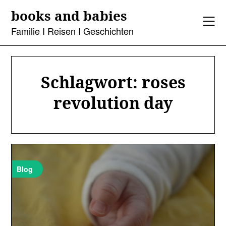
Skip
books and babies
to
content
Familie I Reisen I Geschichten
Schlagwort:
roses
revolution day
Blog