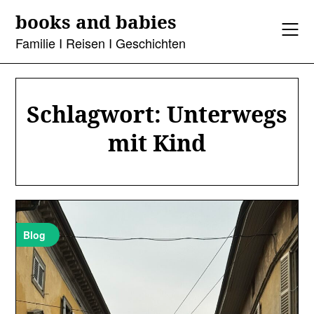
Skip
books and babies
to
content
Familie I Reisen I Geschichten
Schlagwort:
Unterwegs
mit Kind
Blog