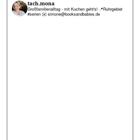
tach.mona
Großfamilienalltag - mit Kuchen geht's!
📍Ruhrgebiet
#serien
✉️ simone@booksandbabies.de