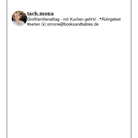
tach.mona
Großfamilienalltag - mit Kuchen geht's!
📍Ruhrgebiet
#serien
✉️ simone@booksandbabies.de