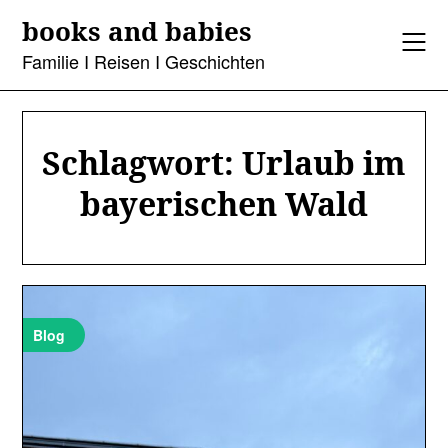
Skip
books and babies
to
content
Familie I Reisen I Geschichten
Schlagwort:
Urlaub im
bayerischen Wald
Blog