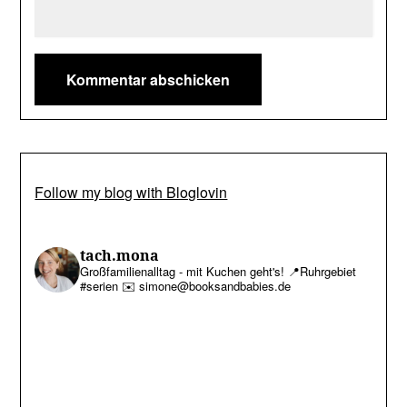
Follow my blog with Bloglovin
tach.mona
Großfamilienalltag - mit Kuchen geht's!
📍Ruhrgebiet
#serien
✉️ simone@booksandbabies.de