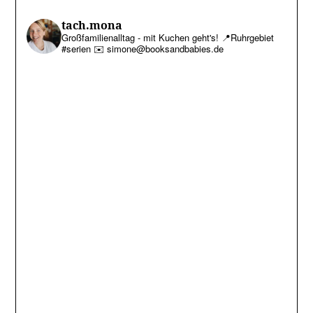
tach.mona
Großfamilienalltag - mit Kuchen geht's!
📍Ruhrgebiet
#serien
✉️ simone@booksandbabies.de