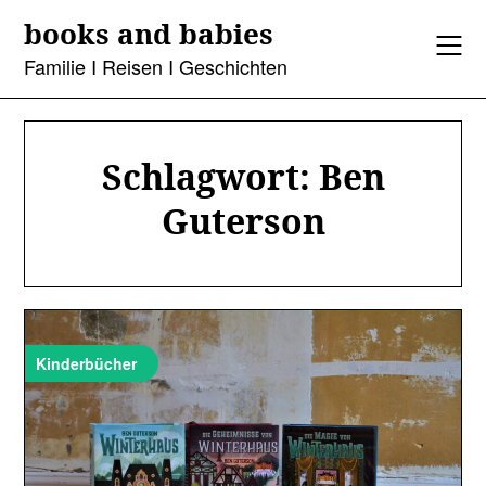
Skip
books and babies
to
content
Familie I Reisen I Geschichten
Schlagwort:
Ben
Guterson
Kinderbücher