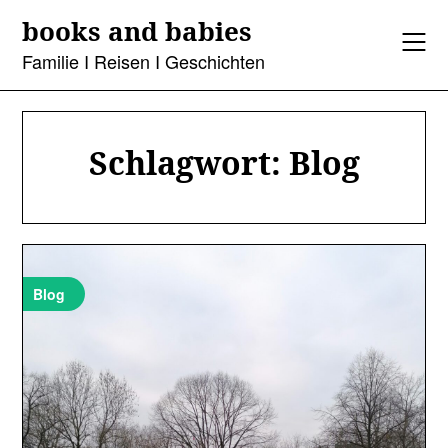
Skip
books and babies
to
content
Familie I Reisen I Geschichten
Schlagwort:
Blog
Blog