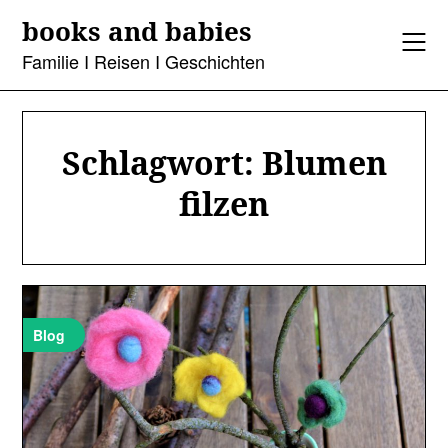
Skip
books and babies
to
content
Familie I Reisen I Geschichten
Schlagwort:
Blumen
filzen
Blog