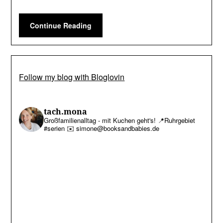
Continue Reading
Follow my blog with Bloglovin
tach.mona
Großfamilienalltag - mit Kuchen geht's!
📍Ruhrgebiet
#serien
✉️ simone@booksandbabies.de