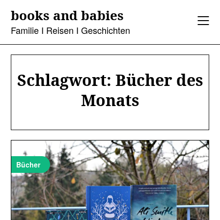
Skip
books and babies
to
content
Familie I Reisen I Geschichten
Schlagwort:
Bücher des
Monats
Bücher