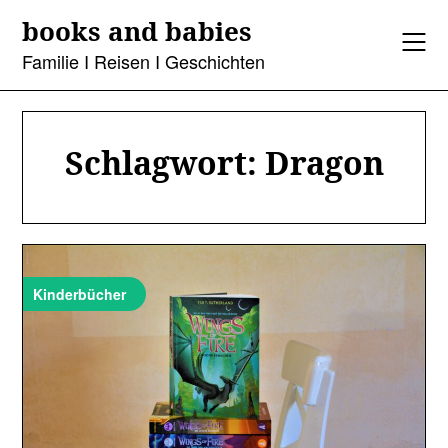
Skip
books and babies
to
content
Familie I Reisen I Geschichten
Schlagwort:
Dragon
Kinderbücher