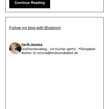
Continue Reading
Follow my blog with Bloglovin
tach.mona
Großfamilienalltag - mit Kuchen geht's!
📍Ruhrgebiet
#serien
✉️ simone@booksandbabies.de