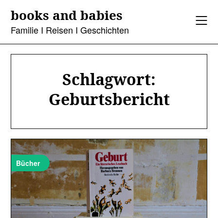
Skip
books and babies
to
content
Familie I Reisen I Geschichten
Schlagwort:
Geburtsbericht
Bücher