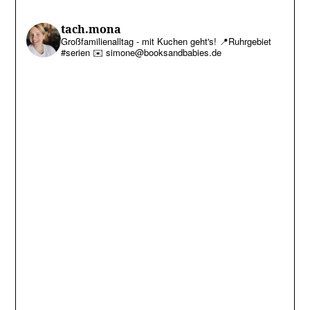
tach.mona
Großfamilienalltag - mit Kuchen geht's!
📍Ruhrgebiet
#serien
✉️ simone@booksandbabies.de