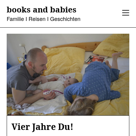
Skip
books and babies
to
content
Familie I Reisen I Geschichten
Vier Jahre Du!