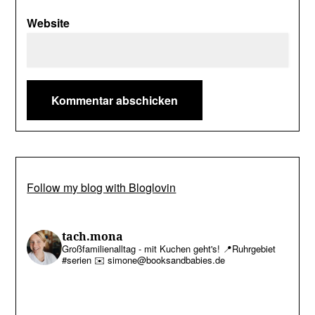
Website
Follow my blog with Bloglovin
tach.mona
Großfamilienalltag - mit Kuchen geht's!
📍Ruhrgebiet
#serien
✉️ simone@booksandbabies.de