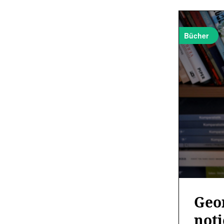
Bücher
Geo
not