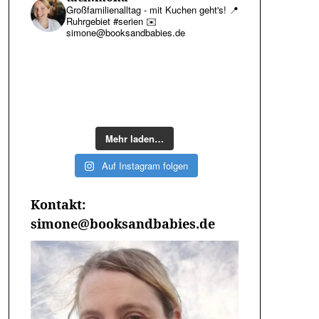
Großfamilienalltag - mit Kuchen geht's!
📍
Ruhrgebiet #serien
✉️
simone@booksandbabies.de
Mehr laden…
Auf Instagram folgen
Kontakt:
simone@booksandbabies.de