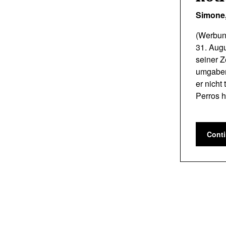
Simone
(Werbun
31. Augu
seiner Z
umgaben
er nicht
Perros 
Cont