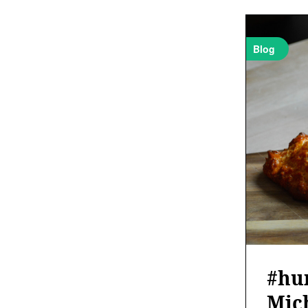
Blog
#hu
Mic