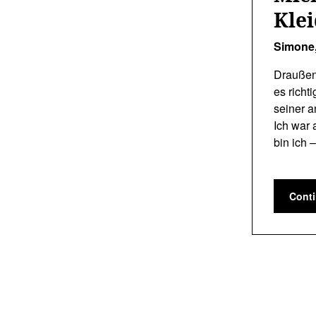
Kle
Simone
Draußen
es richt
seiner a
Ich war 
bin ich 
Cont