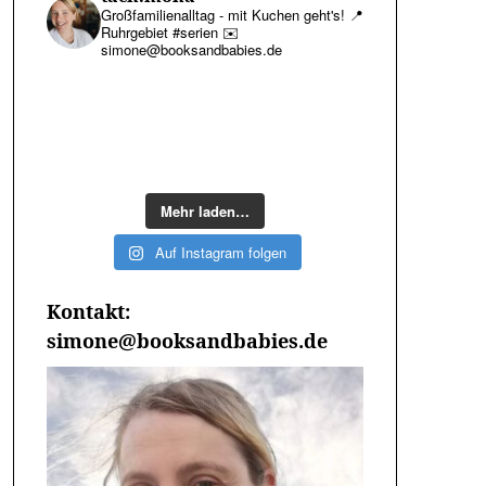
Großfamilienalltag - mit Kuchen geht's!
📍
Ruhrgebiet #serien
✉️
simone@booksandbabies.de
Mehr laden…
Auf Instagram folgen
Kontakt:
simone@booksandbabies.de