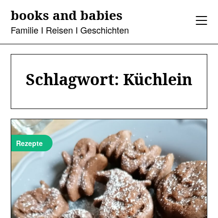
Skip
books and babies
to
content
Familie I Reisen I Geschichten
Schlagwort:
Küchlein
Rezepte