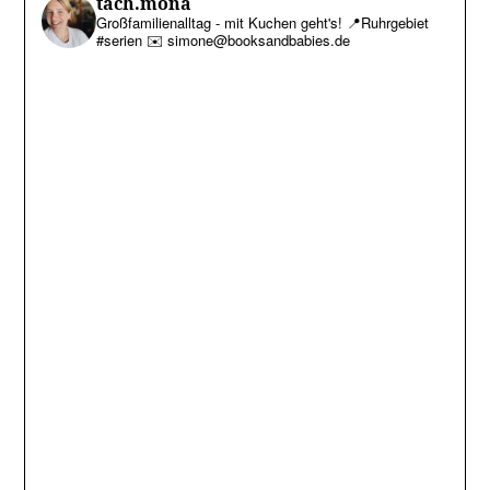
tach.mona
Großfamilienalltag - mit Kuchen geht's!
📍Ruhrgebiet
#serien
✉️ simone@booksandbabies.de