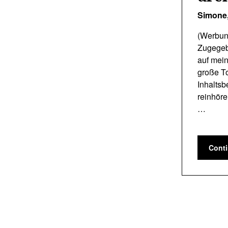
Simone
(Werbun
Zugegeb
auf mein
große To
Inhaltsb
reinhöre
…
Cont