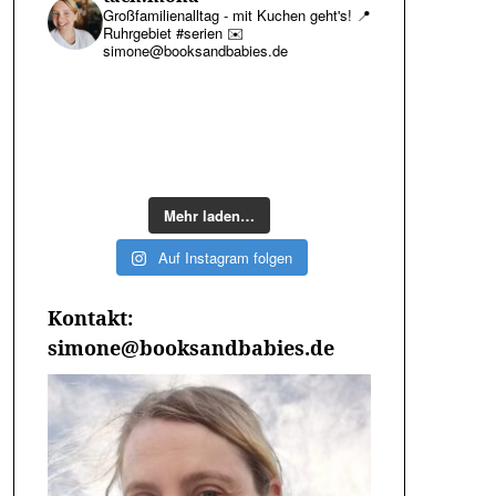
Großfamilienalltag - mit Kuchen geht's!
📍
Ruhrgebiet #serien
✉️
simone@booksandbabies.de
Mehr laden…
Auf Instagram folgen
Kontakt:
simone@booksandbabies.de