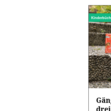
Kinderbüch
Gäng
drei