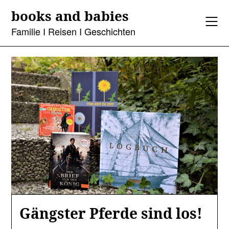
Skip
books and babies
to
content
Familie I Reisen I Geschichten
Gängster Pferde sind los!