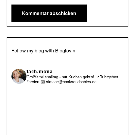
Follow my blog with Bloglovin
tach.mona
Großfamilienalltag - mit Kuchen geht's!
📍Ruhrgebiet
#serien
✉️ simone@booksandbabies.de