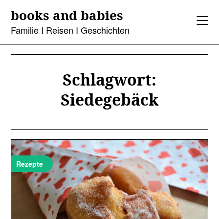
Skip
books and babies
to
content
Familie I Reisen I Geschichten
Schlagwort:
Siedegebäck
Rezepte