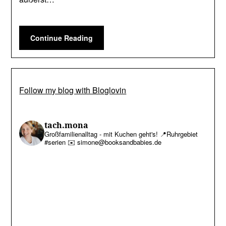
Continue Reading
Follow my blog with Bloglovin
tach.mona
Großfamilienalltag - mit Kuchen geht's!
📍Ruhrgebiet
#serien
✉️ simone@booksandbabies.de