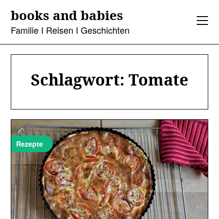
Skip
books and babies
to
content
Familie I Reisen I Geschichten
Schlagwort:
Tomate
Rezepte