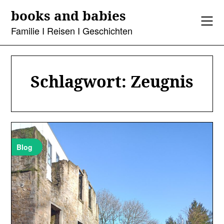
Skip
books and babies
to
content
Familie I Reisen I Geschichten
Schlagwort:
Zeugnis
Blog