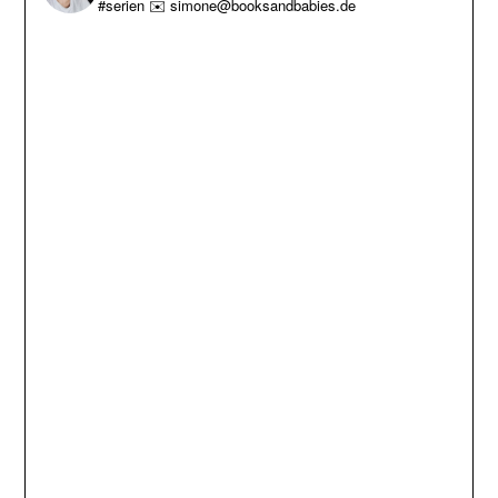
#serien
✉️ simone@booksandbabies.de