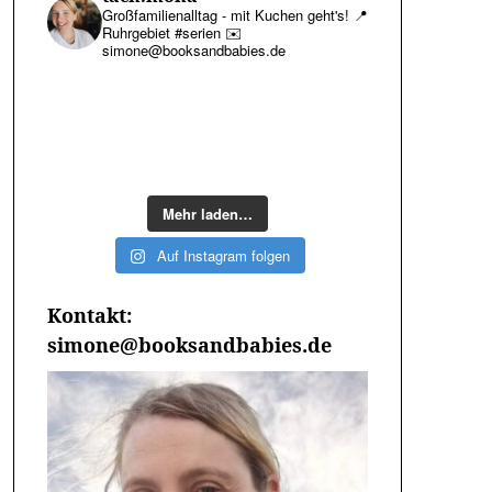
Großfamilienalltag - mit Kuchen geht's!
📍
Ruhrgebiet #serien
✉️
simone@booksandbabies.de
Mehr laden…
Auf Instagram folgen
Kontakt:
simone@booksandbabies.de