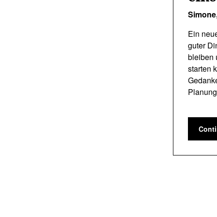
Simone
Ein neue
guter Di
bleiben 
starten 
Gedanke
Planun
Cont