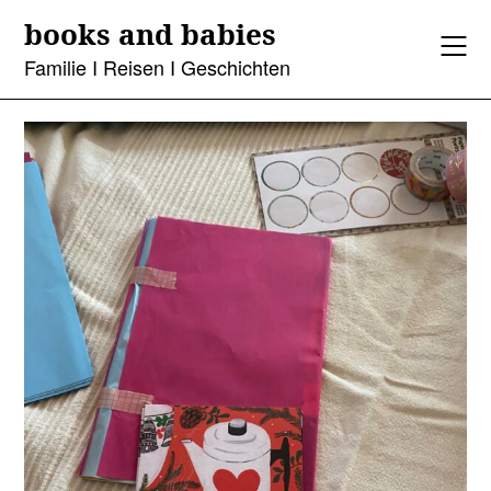
Skip
books and babies
to
content
Familie I Reisen I Geschichten