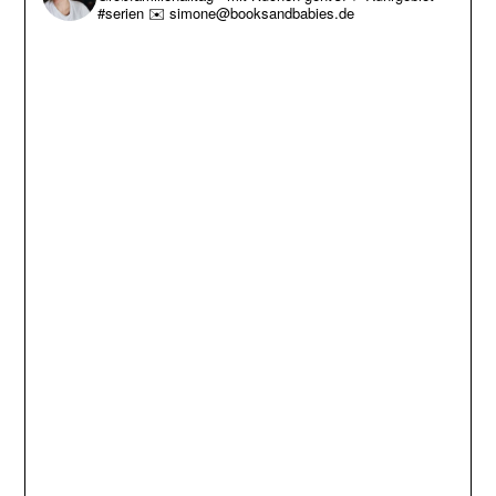
#serien
✉️ simone@booksandbabies.de