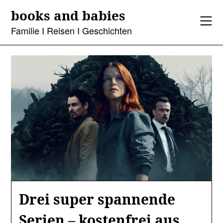
Skip
books and babies
to
content
Familie I Reisen I Geschichten
Drei super spannende
Serien – kostenfrei aus