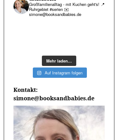
Großfamilienalltag - mit Kuchen geht's!
📍
Ruhrgebiet #serien
✉️
simone@booksandbabies.de
Mehr laden…
Auf Instagram folgen
Kontakt:
simone@booksandbabies.de