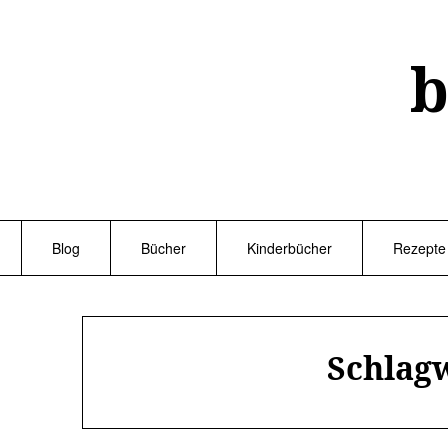
Skip
to
content
b
Blog
Bücher
Kinderbücher
Rezepte
Schlag