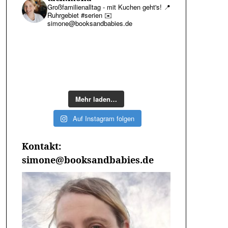
Großfamilienalltag - mit Kuchen geht's!
📍
Ruhrgebiet #serien
✉️
simone@booksandbabies.de
Mehr laden…
Auf Instagram folgen
Kontakt:
simone@booksandbabies.de