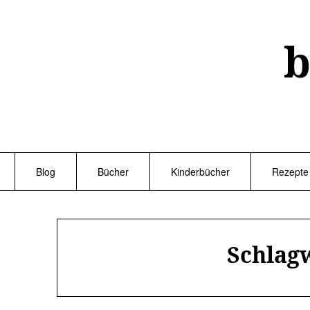
Skip
to
content
b
Blog
Bücher
Kinderbücher
Rezepte
Schlag