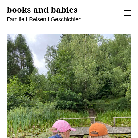
Skip
books and babies
to
content
Familie I Reisen I Geschichten