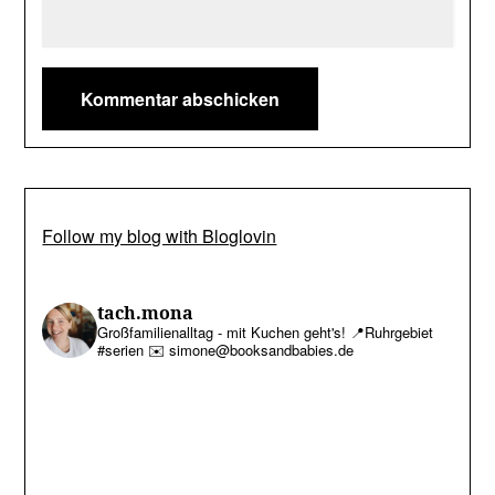
Follow my blog with Bloglovin
tach.mona
Großfamilienalltag - mit Kuchen geht's!
📍Ruhrgebiet
#serien
✉️ simone@booksandbabies.de