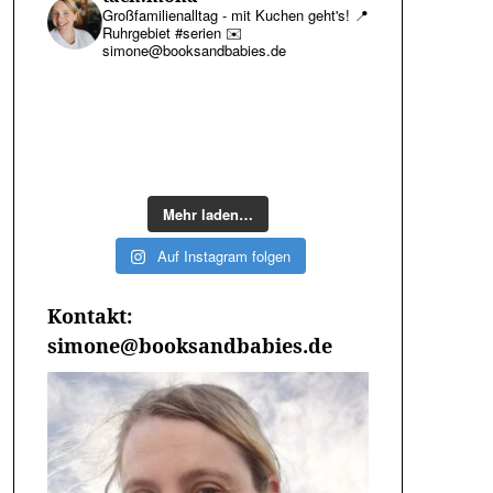
Großfamilienalltag - mit Kuchen geht's!
📍
Ruhrgebiet #serien
✉️
simone@booksandbabies.de
Mehr laden…
Auf Instagram folgen
Kontakt:
simone@booksandbabies.de