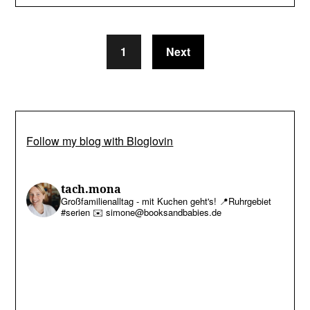
1
Next
Follow my blog with Bloglovin
tach.mona
Großfamilienalltag - mit Kuchen geht's!
📍Ruhrgebiet
#serien
✉️ simone@booksandbabies.de