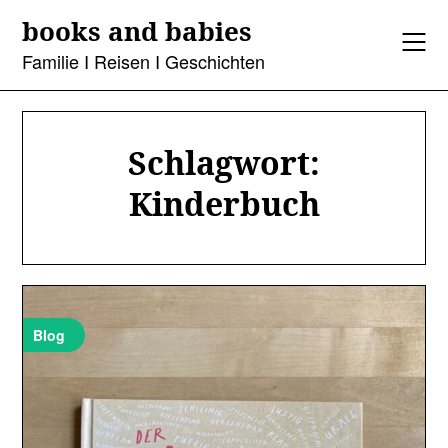
Skip
books and babies
to
content
Familie I Reisen I Geschichten
Schlagwort:
Kinderbuch
Blog