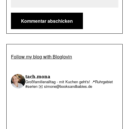
Follow my blog with Bloglovin
tach.mona
Großfamilienalltag - mit Kuchen geht's!
📍Ruhrgebiet
#serien
✉️ simone@booksandbabies.de