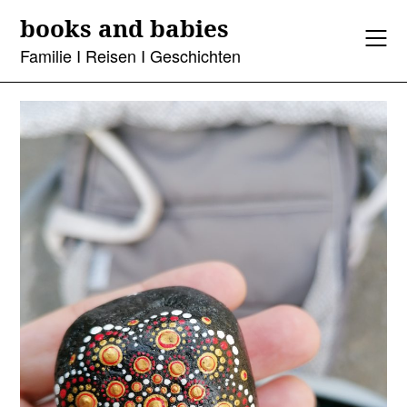
Skip
books and babies
to
content
Familie I Reisen I Geschichten