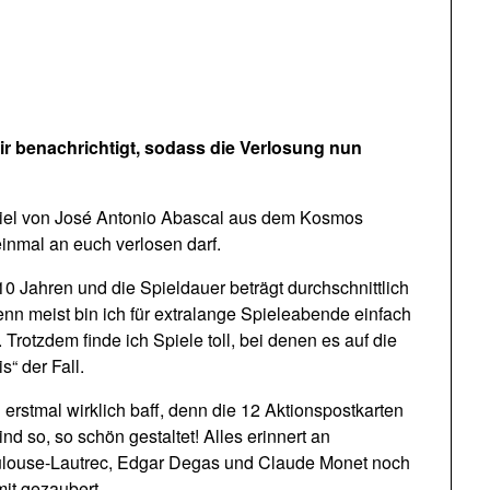
r benachrichtigt, sodass die Verlosung nun
iel von José Antonio Abascal aus dem Kosmos
einmal an euch verlosen darf.
 10 Jahren und die Spieldauer beträgt durchschnittlich
enn meist bin ich für extralange Spieleabende einfach
rotzdem finde ich Spiele toll, bei denen es auf die
s“ der Fall.
erstmal wirklich baff, denn die 12 Aktionspostkarten
d so, so schön gestaltet! Alles erinnert an
Toulouse-Lautrec, Edgar Degas und Claude Monet noch
it gezaubert.