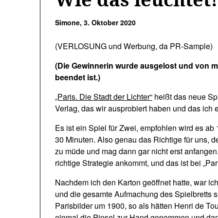
Simone,
3. Oktober 2020
(VERLOSUNG und Werbung, da PR-Sample)
(Die Gewinnerin wurde ausgelost und von mi
beendet ist.)
„Paris. Die Stadt der Lichter“
heißt das neue Sp
Verlag, das wir ausprobiert haben und das ich 
Es ist ein Spiel für Zwei, empfohlen wird es ab
30 Minuten. Also genau das Richtige für uns, d
zu müde und mag dann gar nicht erst anfangen. T
richtige Strategie ankommt, und das ist bei „Pari
Nachdem ich den Karton geöffnet hatte, war ich 
und die gesamte Aufmachung des Spielbretts sin
Parisbilder um 1900, so als hätten Henri de 
einmal die Pinsel zur Hand genommen und dam