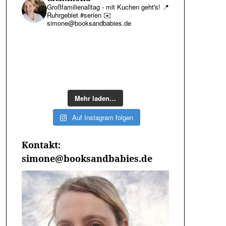
Großfamilienalltag - mit Kuchen geht's!
📍
Ruhrgebiet #serien
✉️
simone@booksandbabies.de
Mehr laden…
Auf Instagram folgen
Kontakt:
simone@booksandbabies.de