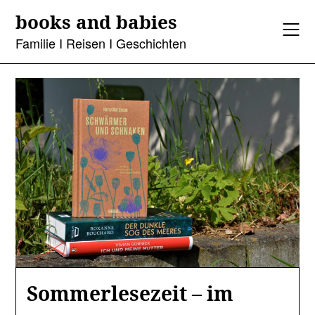
Skip
books and babies
to
content
Familie I Reisen I Geschichten
Sommerlesezeit – im