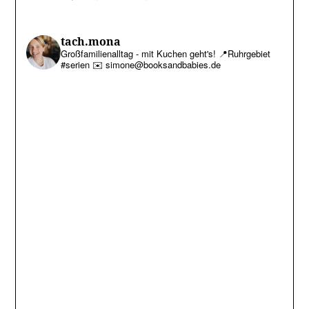
tach.mona
Großfamilienalltag - mit Kuchen geht's!
📍Ruhrgebiet
#serien
✉️ simone@booksandbabies.de