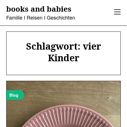
Skip
books and babies
to
content
Familie I Reisen I Geschichten
Schlagwort:
vier
Kinder
Blog