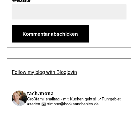
Follow my blog with Bloglovin
tach.mona
Großfamilienalltag - mit Kuchen geht's!
📍Ruhrgebiet
#serien
✉️ simone@booksandbabies.de