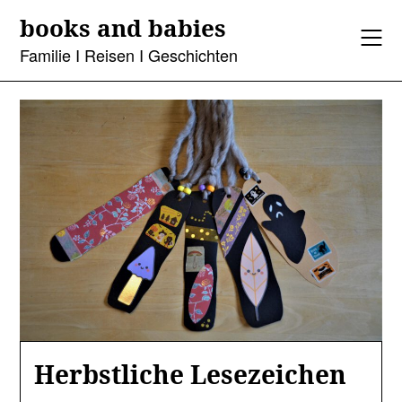
Skip
books and babies
to
content
Familie I Reisen I Geschichten
Herbstliche Lesezeichen