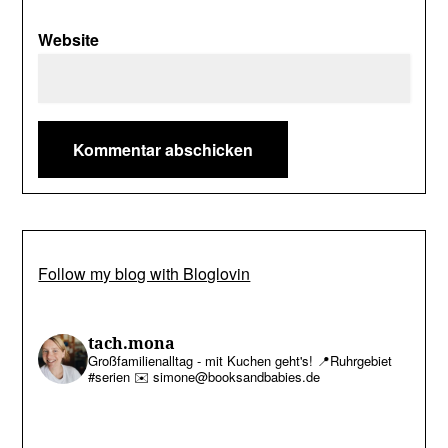
Website
Follow my blog with Bloglovin
tach.mona
Großfamilienalltag - mit Kuchen geht's!
📍Ruhrgebiet
#serien
✉️ simone@booksandbabies.de