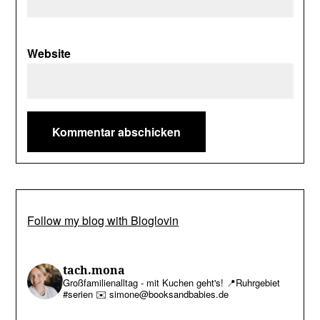
Website
Follow my blog with Bloglovin
tach.mona
Großfamilienalltag - mit Kuchen geht's!
📍Ruhrgebiet
#serien
✉️ simone@booksandbabies.de