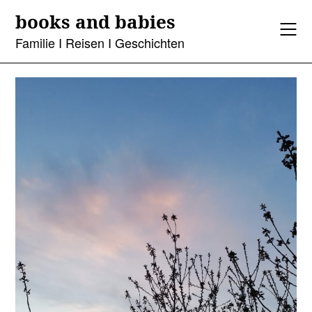
Skip
books and babies
to
content
Familie I Reisen I Geschichten