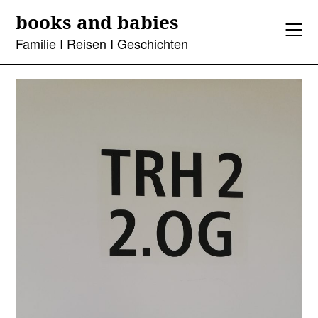
Skip
books and babies
to
content
Familie I Reisen I Geschichten