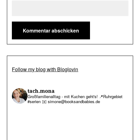
Follow my blog with Bloglovin
tach.mona
Großfamilienalltag - mit Kuchen geht's!
📍Ruhrgebiet
#serien
✉️ simone@booksandbabies.de