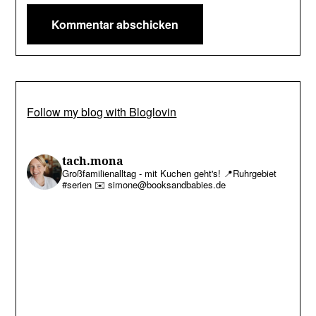
Follow my blog with Bloglovin
tach.mona
Großfamilienalltag - mit Kuchen geht's!
📍Ruhrgebiet
#serien
✉️ simone@booksandbabies.de