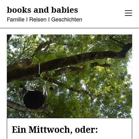
Skip
books and babies
to
content
Familie I Reisen I Geschichten
Ein Mittwoch, oder: